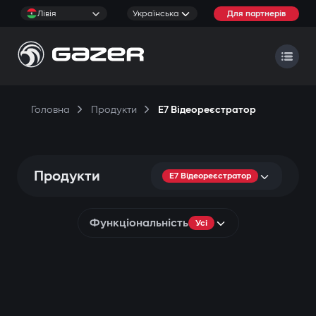
Лівія
Українська
Для партнерів
Головна
Продукти
E7 Відеореєстратор
Продукти
E7 Відеореєстратор
Функціональність
Усі