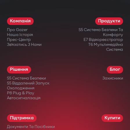
Режим паркування і G-Sensor. Авто
завжди під контролем: навіть коли ви
Компанія
Продукти
відсутні, відеореєстратор активується
Про Gazer
S5 Система Безпеки Та
при ударі або русі.
Наша Історія
Комфорту
Прес-Центр
E7 Відеореєстратор
Офіційна гарантія. Придбавши
Зв’язатись З Нами
T6 Мультимедійна
Система
відеореєстратор Gazer, ви отримуєте
гарантійний талон на 36 місяців.
Рішення
Блог
S5 Система Безпеки
Захисники
S5 Віддалений Запуск
Охолодження
P8 Plug & Play
Автосигналізація
в офіційних інтернет-магазинах Gazer;
в авторизованих дилерів;
Підтримка
Купити
у великих мережах електроніки;
Документи Та Посібники