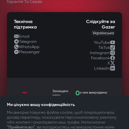
у спеціалізованих магазинах
Гарантія Та Сервіс
автомобільної техніки.
Технічна
Слідкуйте за
підтримка
Gazer
Українська
Email
Telegram
YouTube
WhatsApp
TikTok
Messenger
Instagram
Facebook
X
LinkedIn
—
Захищені
0
з них викрадено
авто
Автозапуск при включенні
Ми цінуємо вашу конфіденційність
Ми використовуємо файли cookie, щоб покращити ваш
запалювання
досвід перегляду, показувати персоналізовану рекламу
ТВОЯ БЕЗПЕКА ПЕРЕДУСІМ
або контент і аналізувати наш трафік. Натискаючи
Автовимкнення при відключенні
"Прийняти всі"
, ви погоджуєтесь на використання нами