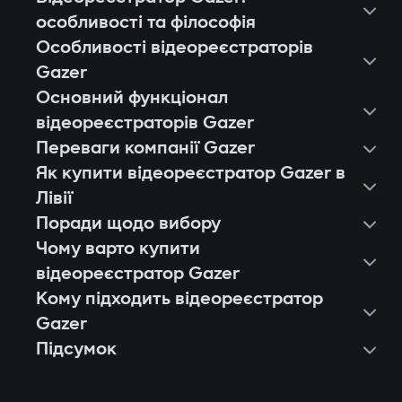
особливості та філософія
Особливості відеореєстраторів
Gazer
Основний функціонал
відеореєстраторів Gazer
Переваги компанії Gazer
Як купити відеореєстратор Gazer в
Лівії
Поради щодо вибору
Чому варто купити
відеореєстратор Gazer
Кому підходить відеореєстратор
Європейська якість і стабільність.
Gazer
Кожен відеореєстратор Gazer
Підсумок
Власникам легкових авто, які хочуть
проходить тестування на тисячі годин
фіксувати події в місті й на трасі.
запису, стійкість до вібрацій і