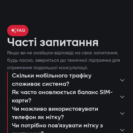
FAQ
Часті запитання
Якщо ви не знайшли відповіді на своє запитання,
контроль місцезнаходження
будь ласка, зверніться до технічної підтримки для
отримання подальшої консультації.
автомобіля через GPS;
Скільки мобільного трафіку
поставити чи зняти автомобіль з
блокування двигуна при спробі
споживає система?
охорони;
несанкціонованого запуску;
Як часто оновлюється баланс SIM-
запустити двигун дистанційно;
сповіщення через застосунок Gazer
карти?
переглянути останні спрацьовування
Захист від «електронної вудки»
Car;
Чи можливо використовувати
або дії системи;
телефон як мітку?
Використання цифрової мітки з
дистанційний автозапуск двигуна;
консультація та підбір оптимальної
налаштувати push-сповіщення та
Чи потрібно повʼязувати мітку з
шифруванням AES128, яку неможливо
ведення журналу подій та спроб