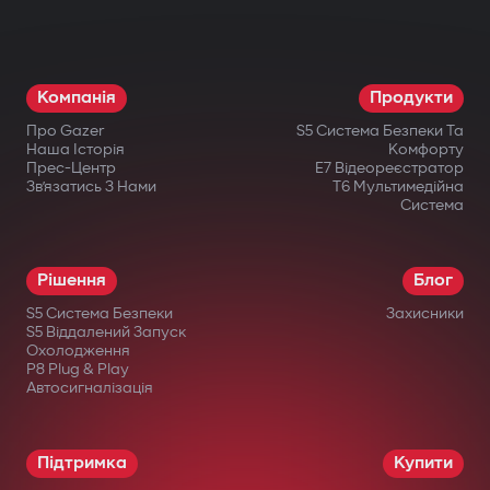
різні компоненти: двигун, коробку
передач, запалювання або паливну
систему. Навіть при фізичному втручанні
Компанія
Продукти
запуск неможливий.
Про Gazer
S5 Система Безпеки Та
Бездротове реле та підкапотний
Наша Історія
Комфорту
Прес-Центр
E7 Відеореєстратор
модуль блокування
Зв’язатись З Нами
T6 Мультимедійна
Система
Приховано встановлене бездротове
реле важко знайти або відключити.
Рішення
Блог
Додатковий підкапотний модуль блокує
S5 Система Безпеки
Захисники
запуск двигуна навіть при пошкодженні
S5 Віддалений Запуск
Охолодження
центрального блоку.
P8 Plug & Play
Автосигналізація
Інтелектуальний дистанційний
автозапуск
Підтримка
Купити
Запуск двигуна через застосунок Gazer