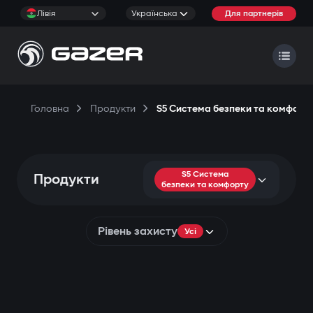
Лівія
Українська
Для партнерів
Головна
Продукти
S5 Система безпеки та комфорт
S5 Система
Продукти
безпеки та комфорту
Рівень захисту
Усі