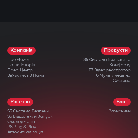
Компанія
Продукти
Про Gazer
S5 Система Безпеки Та
Наша Історія
Комфорту
Прес-Центр
E7 Відеореєстратор
Зв’язатись З Нами
T6 Мультимедійна
Система
Рішення
Блог
S5 Система Безпеки
Захисники
S5 Віддалений Запуск
Охолодження
P8 Plug & Play
Автосигналізація