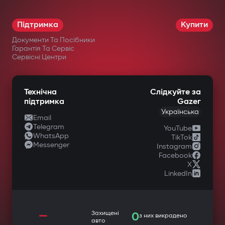
Підтримка
Купити
Документи Та Посібники
Гарантія Та Сервіс
Сервісні Центри
Технічна
Слідкуйте за
підтримка
Gazer
Українська
Email
Telegram
YouTube
WhatsApp
TikTok
Messenger
Instagram
Facebook
X
LinkedIn
—
Захищені
0
з них викрадено
авто