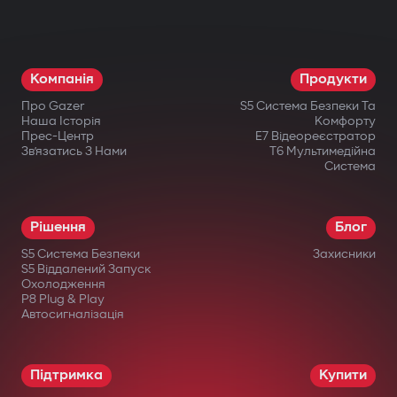
різні компоненти: двигун, коробку
передач, запалювання або паливну
систему. Навіть при фізичному втручанні
Компанія
Продукти
запуск неможливий.
Про Gazer
S5 Система Безпеки Та
Бездротове реле та підкапотний
Наша Історія
Комфорту
Прес-Центр
E7 Відеореєстратор
модуль блокування
Зв’язатись З Нами
T6 Мультимедійна
Система
Приховано встановлене бездротове
реле важко знайти або відключити.
Рішення
Блог
Додатковий підкапотний модуль блокує
S5 Система Безпеки
Захисники
запуск двигуна навіть при пошкодженні
S5 Віддалений Запуск
Охолодження
центрального блоку.
P8 Plug & Play
Автосигналізація
Інтелектуальний дистанційний
автозапуск
Підтримка
Купити
Запуск двигуна через застосунок Gazer