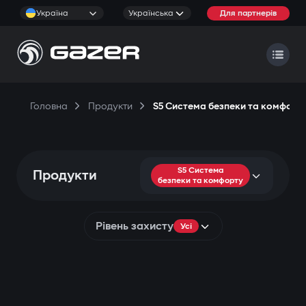
Україна
Українська
Для партнерів
Головна
Продукти
S5 Система безпеки та комфорт
S5 Система
Продукти
безпеки та комфорту
Рівень захисту
Усі