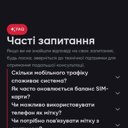
FAQ
Часті запитання
Якщо ви не знайшли відповіді на своє запитання,
контроль місцезнаходження
будь ласка, зверніться до технічної підтримки для
отримання подальшої консультації.
автомобіля через GPS;
Скільки мобільного трафіку
поставити чи зняти автомобіль з
блокування двигуна при спробі
споживає система?
охорони;
несанкціонованого запуску;
Як часто оновлюється баланс SIM-
запустити двигун дистанційно;
сповіщення через застосунок Gazer
карти?
переглянути останні спрацьовування
Захист від «електронної вудки»
Car;
Чи можливо використовувати
або дії системи;
телефон як мітку?
Використання цифрової мітки з
дистанційний автозапуск двигуна;
консультація та підбір оптимальної
налаштувати push-сповіщення та
Чи потрібно повʼязувати мітку з
шифруванням AES128, яку неможливо
ведення журналу подій та спроб