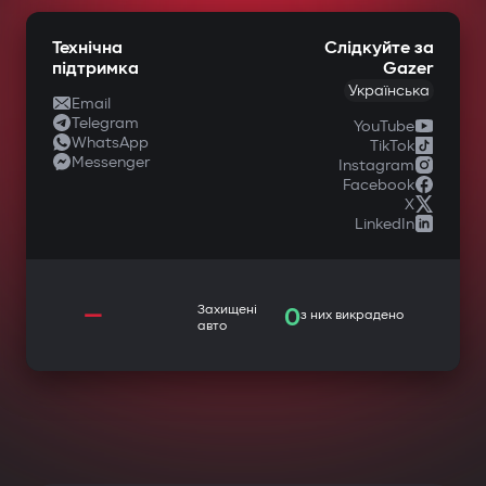
Технічна
Слідкуйте за
підтримка
Gazer
Українська
Email
Telegram
YouTube
WhatsApp
TikTok
Messenger
Instagram
Facebook
X
LinkedIn
—
Захищені
0
з них викрадено
авто