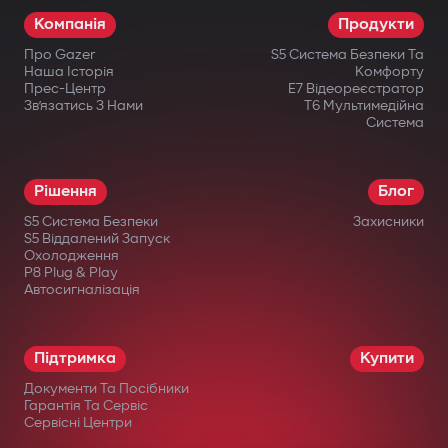
Компанія
Продукти
Про Gazer
S5 Система Безпеки Та
Наша Історія
Комфорту
Прес-Центр
E7 Відеореєстратор
Зв’язатись З Нами
T6 Мультимедійна
Система
Рішення
Блог
S5 Система Безпеки
Захисники
S5 Віддалений Запуск
Охолодження
P8 Plug & Play
Автосигналізація
Підтримка
Купити
Документи Та Посібники
Гарантія Та Сервіс
Сервісні Центри