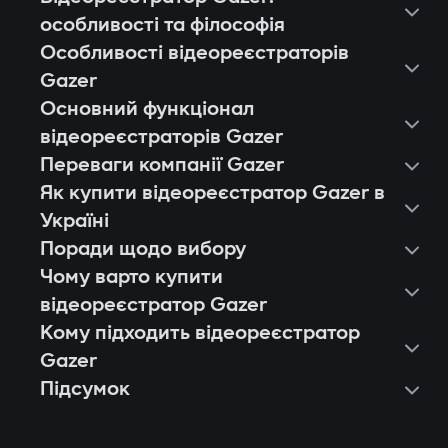
особливості та філософія
Особливості відеореєстраторів
Gazer
Основний функціонал
відеореєстраторів Gazer
Переваги компанії Gazer
Як купити відеореєстратор Gazer в
Україні
Поради щодо вибору
Чому варто купити
відеореєстратор Gazer
Кому підходить відеореєстратор
Європейська якість і стабільність.
Gazer
Кожен відеореєстратор Gazer
Підсумок
Власникам легкових авто, які хочуть
проходить тестування на тисячі годин
фіксувати події в місті й на трасі.
запису, стійкість до вібрацій і