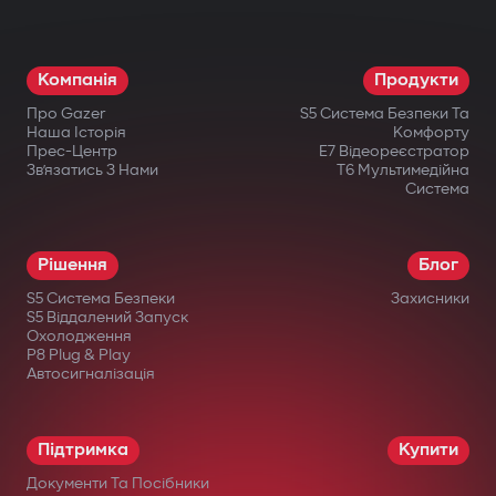
Режим паркування і G-Sensor. Авто
завжди під контролем: навіть коли ви
Компанія
Продукти
відсутні, відеореєстратор активується
Про Gazer
S5 Система Безпеки Та
при ударі або русі.
Наша Історія
Комфорту
Прес-Центр
E7 Відеореєстратор
Офіційна гарантія. Придбавши
Зв’язатись З Нами
T6 Мультимедійна
Система
відеореєстратор Gazer, ви отримуєте
гарантійний талон на 36 місяців.
Рішення
Блог
S5 Система Безпеки
Захисники
S5 Віддалений Запуск
Охолодження
P8 Plug & Play
Автосигналізація
в офіційних інтернет-магазинах Gazer;
в авторизованих дилерів;
Підтримка
Купити
у великих мережах електроніки;
Документи Та Посібники