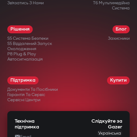
Зв’язатись З Нами
T6 Мультимедійна
Система
Рішення
Блог
S5 Система Безпеки
Захисники
S5 Віддалений Запуск
Охолодження
P8 Plug & Play
Автосигналізація
Підтримка
Купити
Документи Та Посібники
Гарантія Та Сервіс
Сервісні Центри
Технічна
Слідкуйте за
підтримка
Gazer
Українська
Email