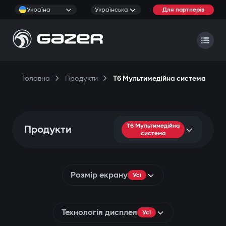
Україна
Українська
Для партнерів
Головна
Продукти
T6 Мультимедійна система
T6 Мультимедійна
Продукти
система
Розмір екрану
Усі
Технологія дисплея
Усі