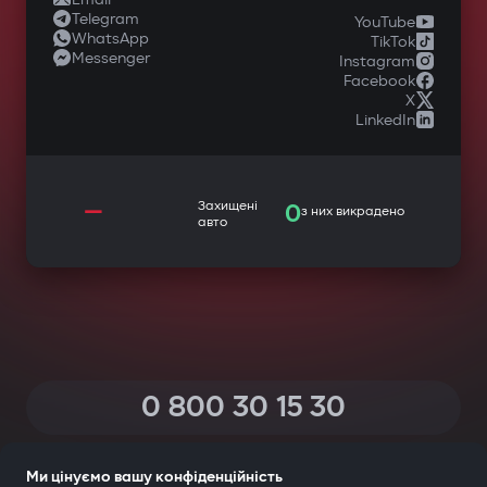
Telegram
YouTube
WhatsApp
TikTok
Messenger
Instagram
Facebook
X
LinkedIn
—
Захищені
0
з них викрадено
авто
0 800 30 15 30
(Дзвінки по Україні зі всіх телефонів — безкоштовні)
Ми цінуємо вашу конфіденційність