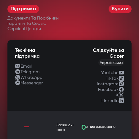
Підтримка
Купити
Документи Та Посібники
Гарантія Та Сервіс
Сервісні Центри
Технічна
Слідкуйте за
підтримка
Gazer
Українська
Email
Telegram
YouTube
WhatsApp
TikTok
Messenger
Instagram
Facebook
X
LinkedIn
—
Захищені
0
з них викрадено
авто