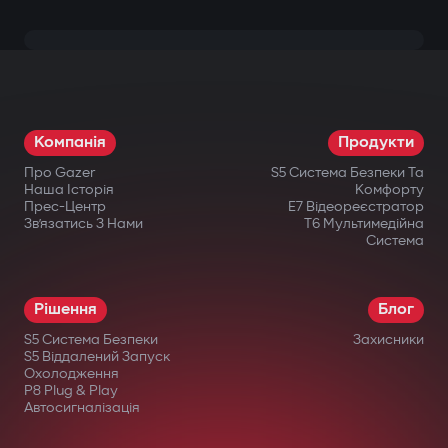
Компанія
Продукти
Про Gazer
S5 Система Безпеки Та
Наша Історія
Комфорту
Прес-Центр
E7 Відеореєстратор
Зв’язатись З Нами
T6 Мультимедійна
Система
Рішення
Блог
S5 Система Безпеки
Захисники
S5 Віддалений Запуск
Охолодження
P8 Plug & Play
Автосигналізація