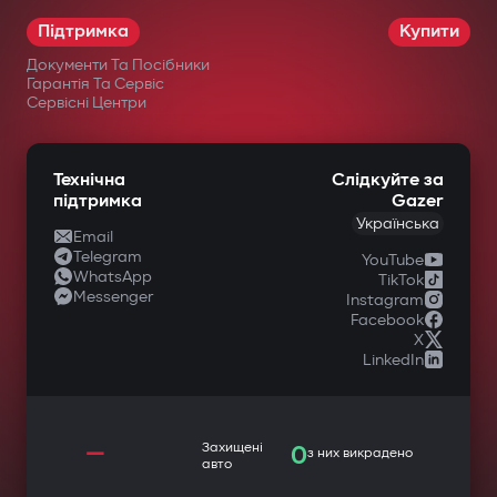
Підтримка
Купити
Документи Та Посібники
Гарантія Та Сервіс
Сервісні Центри
Технічна
Слідкуйте за
підтримка
Gazer
Українська
Email
Telegram
YouTube
WhatsApp
TikTok
Messenger
Instagram
Facebook
X
LinkedIn
—
Захищені
0
з них викрадено
авто