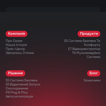
Компанія
Продукти
Про Gazer
S5 Система Безпеки Та
Наша Історія
Комфорту
Прес-Центр
E7 Відеореєстратор
Зв’язатись З Нами
T6 Мультимедійна
Система
Рішення
Блог
S5 Система Безпеки
Захисники
S5 Віддалений Запуск
Охолодження
P8 Plug & Play
Автосигналізація