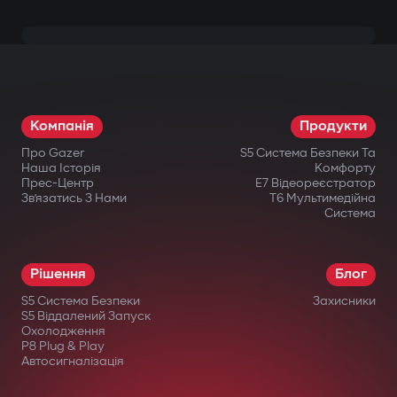
Компанія
Продукти
Про Gazer
S5 Система Безпеки Та
Наша Історія
Комфорту
Прес-Центр
E7 Відеореєстратор
Зв’язатись З Нами
T6 Мультимедійна
Система
Рішення
Блог
S5 Система Безпеки
Захисники
S5 Віддалений Запуск
Охолодження
P8 Plug & Play
Автосигналізація