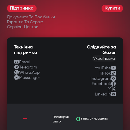
Підтримка
Купити
Документи Та Посібники
Гарантія Та Сервіс
Сервісні Центри
Технічна
Слідкуйте за
підтримка
Gazer
Українська
Email
Telegram
YouTube
WhatsApp
TikTok
Messenger
Instagram
Facebook
X
LinkedIn
—
Захищені
0
з них викрадено
авто