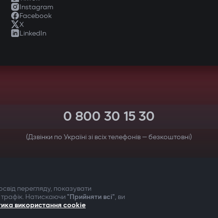
Instagram
Facebook
X
LinkedIn
0 800 30 15 30
(Дзвінки по Україні зі всіх телефонів — безкоштовні)
ТВОЯ БЕЗПЕКА ПЕРЕДУСІМ
свід перегляду, показувати
 трафік. Натискаючи
"Прийняти всі"
, ви
тика використання cookie