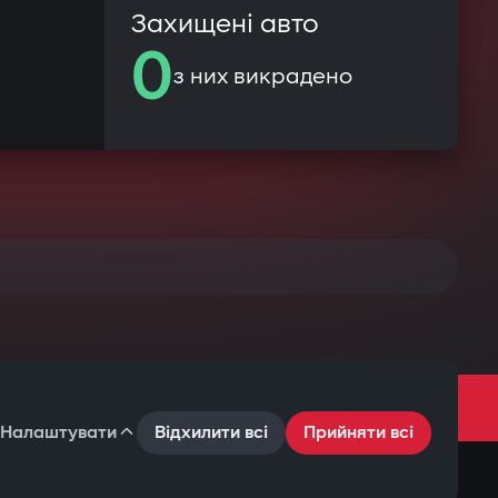
Захищені авто
0
з них викрадено
Налаштувати
Відхилити всі
Прийняти всі
Умови користування
Політика конфіденційності
Файли cookie