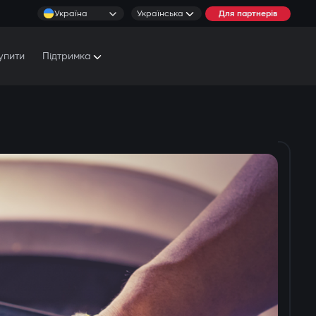
Україна
Українська
Для партнерів
упити
Підтримка
Документи та Посібники
Умови обслуговування
Сервісні центри