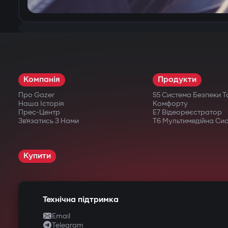
Компанія
Продукти
Про Gazer
S5 Система Безпеки Т
Наша Історія
Комфорту
Прес-Центр
E7 Відеореєстратор
Зв’язатись З Нами
T6 Мультимедійна Си
Купити
Технічна підтримка
Email
Telegram