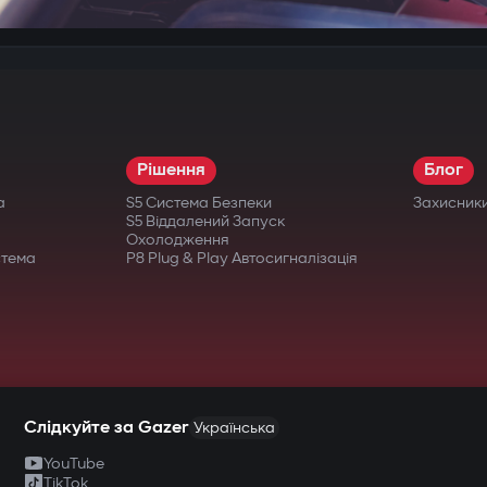
Рішення
Блог
а
S5 Система Безпеки
Захисник
S5 Віддалений Запуск
Охолодження
стема
P8 Plug & Play Автосигналізація
Слідкуйте за Gazer
Українська
YouTube
TikTok