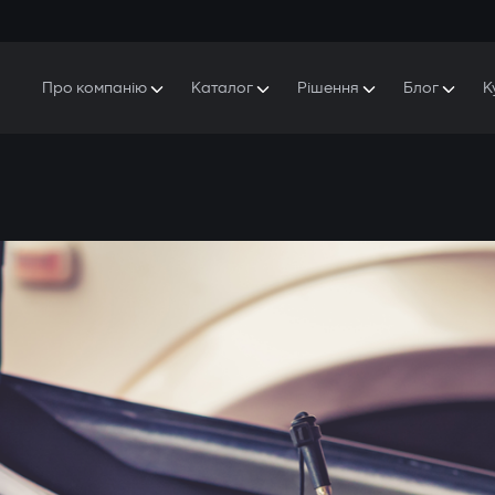
Про компанію
Каталог
Рішення
Блог
К
Про Gazer
S5 Система безпеки та комфорту
S5 Система безпеки
Захисники
Наша історія
E7 Відеореєстратор
S5 Віддалений запуск охолодження
Прес-центр
T6 Мультимедійна система
P8 Plug & Play Автосигналізація
Контакти