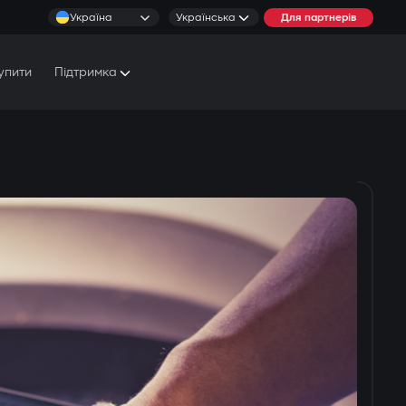
Україна
Українська
Для партнерів
упити
Підтримка
Документи та Посібники
Умови обслуговування
Сервісні центри