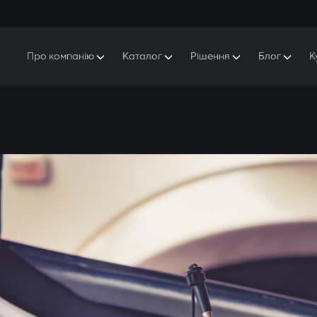
Про компанію
Каталог
Рішення
Блог
К
Про Gazer
S5 Система безпеки та комфорту
S5 Система безпеки
Захисники
Наша історія
E7 Відеореєстратор
S5 Віддалений запуск охолодження
Прес-центр
T6 Мультимедійна система
P8 Plug & Play Автосигналізація
Контакти