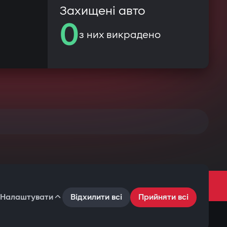
Захищені авто
0
з них викрадено
Налаштувати
Відхилити всі
Прийняти всі
Умови користування
Політика конфіденційності
Файли cookie