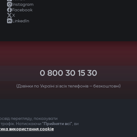
Instagram
Facebook
X
LinkedIn
0 800 30 15 30
(Дзвінки по Україні зі всіх телефонів — безкоштовні)
ТВОЯ БЕЗПЕКА ПЕРЕДУСІМ
свід перегляду, показувати
 трафік. Натискаючи
"Прийняти всі"
, ви
тика використання cookie