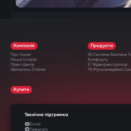
Компанія
Продукти
Про Gazer
S5 Система Безпеки Т
Наша Історія
Комфорту
Прес-Центр
E7 Відеореєстратор
Зв’язатись З Нами
T6 Мультимедійна Си
Купити
Технічна підтримка
Email
Telegram