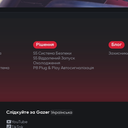
Рішення
Блог
а
S5 Система Безпеки
Захисник
S5 Віддалений Запуск
Охолодження
стема
P8 Plug & Play Автосигналізація
Слідкуйте за Gazer
Українська
YouTube
TikTok