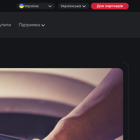
Україна
Українська
Для партнерів
упити
Підтримка
Документи та Посібники
Умови обслуговування
Сервісні центри