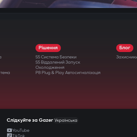
Рішення
Блог
а
S5 Система Безпеки
Захисник
S5 Віддалений Запуск
Охолодження
стема
P8 Plug & Play Автосигналізація
Слідкуйте за Gazer
Українська
YouTube
TikTok