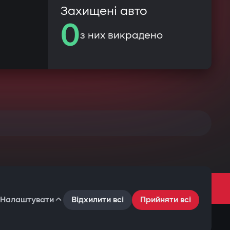
Захищені авто
0
з них викрадено
Налаштувати
Відхилити всі
Прийняти всі
Умови користування
Політика конфіденційності
Файли cookie