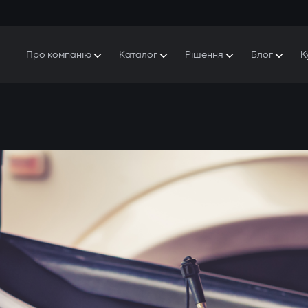
Про компанію
Каталог
Рішення
Блог
К
Про Gazer
S5 Система безпеки та комфорту
S5 Система безпеки
Захисники
Наша історія
E7 Відеореєстратор
S5 Віддалений запуск охолодження
Прес-центр
T6 Мультимедійна система
P8 Plug & Play Автосигналізація
Контакти