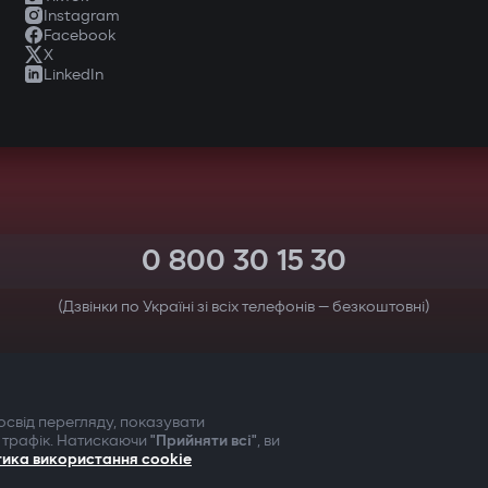
Instagram
Facebook
X
LinkedIn
0 800 30 15 30
(Дзвінки по Україні зі всіх телефонів — безкоштовні)
ТВОЯ БЕЗПЕКА ПЕРЕДУСІМ
свід перегляду, показувати
 трафік. Натискаючи
"Прийняти всі"
, ви
тика використання cookie