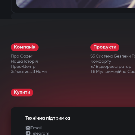
Компанія
Продукти
Про Gazer
S5 Система Безпеки Т
Наша Історія
Комфорту
Прес-Центр
E7 Відеореєстратор
Зв’язатись З Нами
T6 Мультимедійна Си
Купити
Технічна підтримка
Email
Telegram