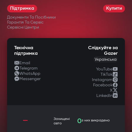
Підтримка
Купити
Документи Та Посібники
Гарантія Та Сервіс
Сервісні Центри
Технічна
Слідкуйте за
підтримка
Gazer
Українська
Email
Telegram
YouTube
WhatsApp
TikTok
Messenger
Instagram
Facebook
X
LinkedIn
—
Захищені
0
з них викрадено
авто