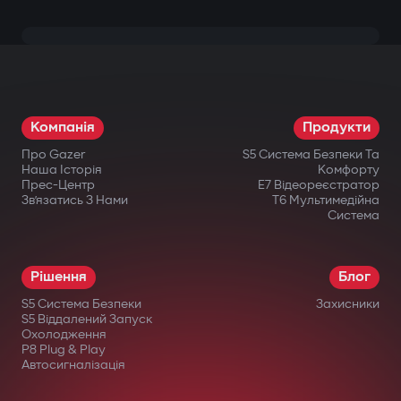
Компанія
Продукти
Про Gazer
S5 Система Безпеки Та
Наша Історія
Комфорту
Прес-Центр
E7 Відеореєстратор
Зв’язатись З Нами
T6 Мультимедійна
Система
Рішення
Блог
S5 Система Безпеки
Захисники
S5 Віддалений Запуск
Охолодження
P8 Plug & Play
Автосигналізація