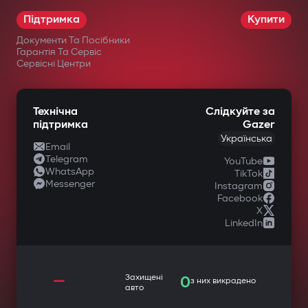
Підтримка
Купити
Документи Та Посібники
Гарантія Та Сервіс
Сервісні Центри
Технічна
Слідкуйте за
підтримка
Gazer
Українська
Email
Telegram
YouTube
WhatsApp
TikTok
Messenger
Instagram
Facebook
X
LinkedIn
—
Захищені
0
з них викрадено
авто