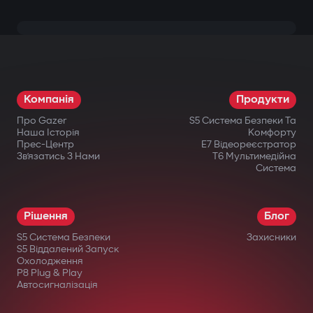
Компанія
Продукти
Про Gazer
S5 Система Безпеки Та
Наша Історія
Комфорту
Прес-Центр
E7 Відеореєстратор
Зв’язатись З Нами
T6 Мультимедійна
Система
Рішення
Блог
S5 Система Безпеки
Захисники
S5 Віддалений Запуск
Охолодження
P8 Plug & Play
Автосигналізація