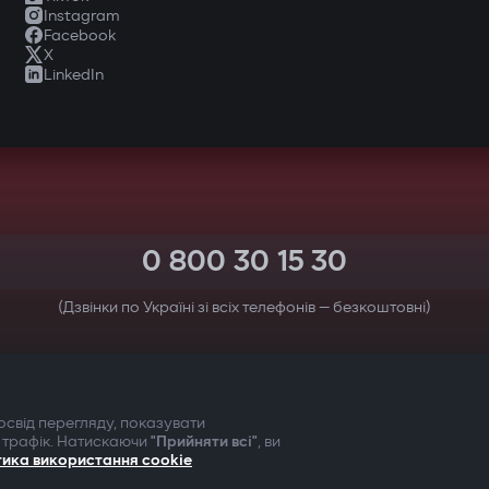
Instagram
Facebook
X
LinkedIn
0 800 30 15 30
(Дзвінки по Україні зі всіх телефонів — безкоштовні)
ТВОЯ БЕЗПЕКА ПЕРЕДУСІМ
свід перегляду, показувати
 трафік. Натискаючи
"Прийняти всі"
, ви
тика використання cookie