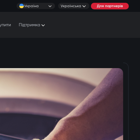
Україна
Українська
Для партнерів
упити
Підтримка
Документи та Посібники
Умови обслуговування
Сервісні центри