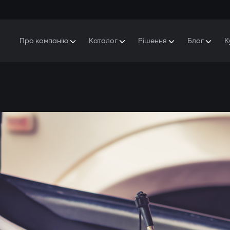
Про компанію
Каталог
Рішення
Блог
К
Про Gazer
S5 Система безпеки та комфорту
S5 Система безпеки
Захисники
Наша історія
E7 Відеореєстратор
S5 Віддалений запуск охолодження
Прес-центр
T6 Мультимедійна система
P8 Plug & Play Автосигналізація
Контакти