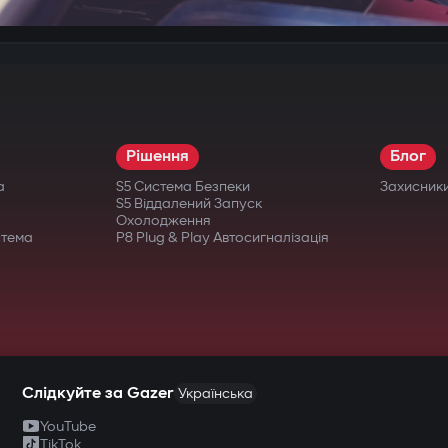
Рішення
Блог
а
S5 Система Безпеки
Захисник
S5 Віддалений Запуск
Охолодження
стема
P8 Plug & Play Автосигналізація
Слідкуйте за Gazer
Українська
YouTube
TikTok