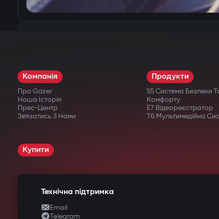
Компанія
Продукти
Про Gazer
S5 Система Безпеки Т
Наша Історія
Комфорту
Прес-Центр
E7 Відеореєстратор
Зв’язатись З Нами
T6 Мультимедійна Си
Купити
Технічна підтримка
Email
Telegram