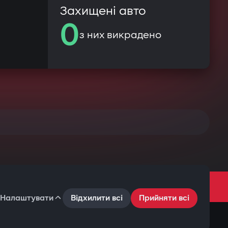
Захищені авто
0
з них викрадено
Налаштувати
Відхилити всі
Прийняти всі
Умови користування
Політика конфіденційності
Файли cookie