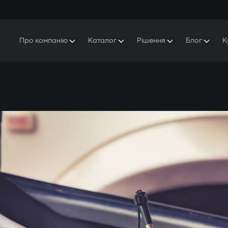
Про компанію
Каталог
Рішення
Блог
К
Про Gazer
S5 Система безпеки та комфорту
S5 Система безпеки
Захисники
Наша історія
E7 Відеореєстратор
S5 Віддалений запуск охолодження
Прес-центр
T6 Мультимедійна система
P8 Plug & Play Автосигналізація
Контакти