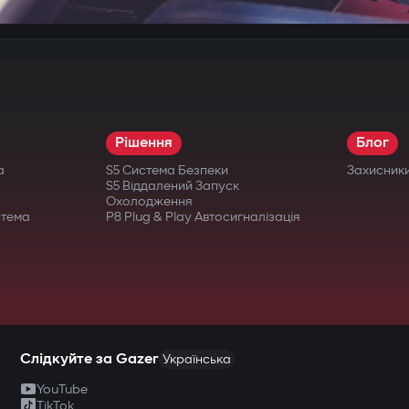
Рішення
Блог
а
S5 Система Безпеки
Захисник
S5 Віддалений Запуск
Охолодження
стема
P8 Plug & Play Автосигналізація
Слідкуйте за Gazer
Українська
YouTube
TikTok