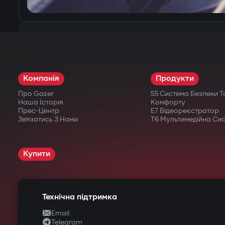
Компанія
Продукти
Про Gazer
S5 Система Безпеки Т
Наша Історія
Комфорту
Прес-Центр
E7 Відеореєстратор
Зв’язатись З Нами
T6 Мультимедійна Си
Купити
Технічна підтримка
Email
Telegram