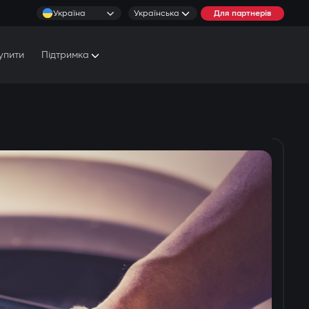
Україна
Українська
Для партнерів
упити
Підтримка
Документи та Посібники
Умови обслуговування
Сервісні центри