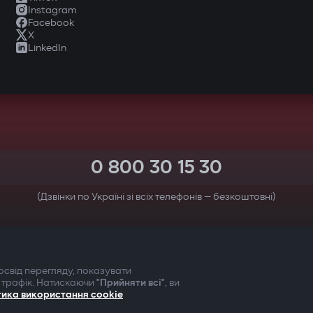
Instagram
Facebook
X
LinkedIn
0 800 30 15 30
(Дзвінки по Україні зі всіх телефонів — безкоштовні)
ТВОЯ БЕЗПЕКА ПЕРЕДУСІМ
свід перегляду, показувати
 трафік. Натискаючи
"Прийняти всі"
, ви
тика використання cookie