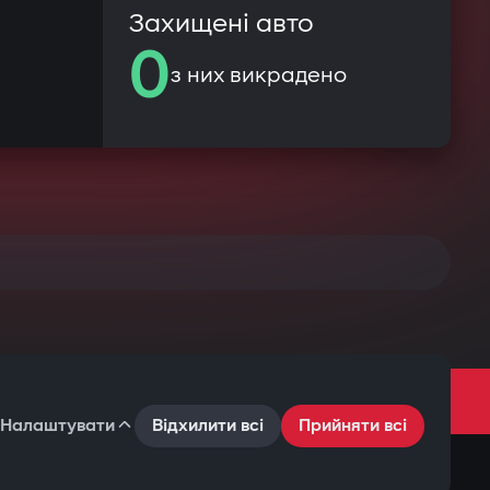
Захищені авто
0
з них викрадено
Налаштувати
Відхилити всі
Прийняти всі
Умови користування
Політика конфіденційності
Файли cookie