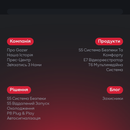
Компанія
Продукти
Про Gazer
S5 Система Безпеки Та
Наша Історія
Комфорту
Прес-Центр
E7 Відеореєстратор
Зв’язатись З Нами
T6 Мультимедійна
Система
Рішення
Блог
S5 Система Безпеки
Захисники
S5 Віддалений Запуск
Охолодження
P8 Plug & Play
Автосигналізація