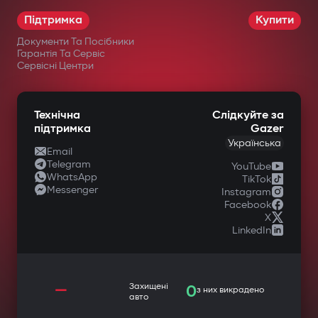
Підтримка
Купити
Документи Та Посібники
Гарантія Та Сервіс
Сервісні Центри
Технічна
Слідкуйте за
підтримка
Gazer
Українська
Email
Telegram
YouTube
WhatsApp
TikTok
Messenger
Instagram
Facebook
X
LinkedIn
—
Захищені
0
з них викрадено
авто