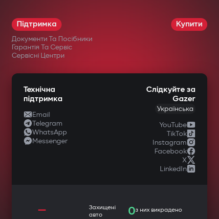
Підтримка
Купити
Документи Та Посібники
Гарантія Та Сервіс
Сервісні Центри
Технічна
Слідкуйте за
підтримка
Gazer
Українська
Email
Telegram
YouTube
WhatsApp
TikTok
Messenger
Instagram
Facebook
X
LinkedIn
—
Захищені
0
з них викрадено
авто