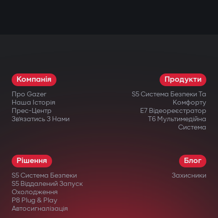
Компанія
Продукти
Про Gazer
S5 Система Безпеки Та
Наша Історія
Комфорту
Прес-Центр
E7 Відеореєстратор
Зв’язатись З Нами
T6 Мультимедійна
Система
Рішення
Блог
S5 Система Безпеки
Захисники
S5 Віддалений Запуск
Охолодження
P8 Plug & Play
Автосигналізація