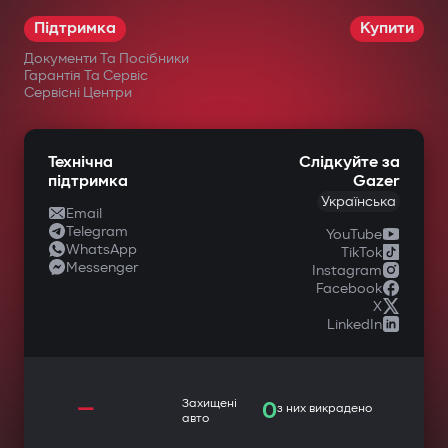
Підтримка
Купити
Документи Та Посібники
Гарантія Та Сервіс
Сервісні Центри
Технічна
Слідкуйте за
підтримка
Gazer
Українська
Email
Telegram
YouTube
WhatsApp
TikTok
Messenger
Instagram
Facebook
X
LinkedIn
—
Захищені
0
з них викрадено
авто