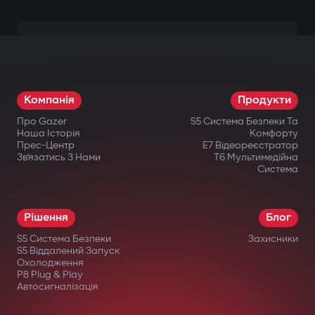
Компанія
Продукти
Про Gazer
S5 Система Безпеки Та
Наша Історія
Комфорту
Прес-Центр
E7 Відеореєстратор
Зв’язатись З Нами
T6 Мультимедійна
Система
Рішення
Блог
S5 Система Безпеки
Захисники
S5 Віддалений Запуск
Охолодження
P8 Plug & Play
Автосигналізація