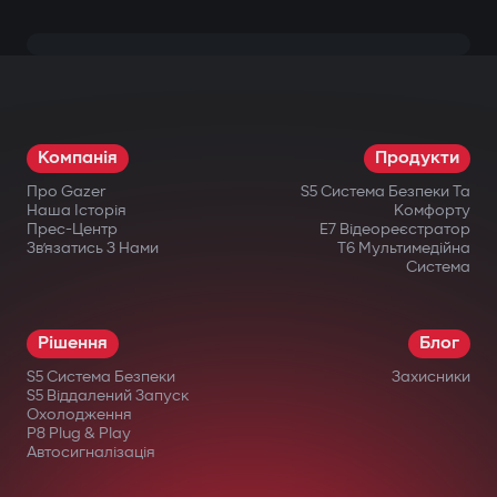
Компанія
Продукти
Про Gazer
S5 Система Безпеки Та
Наша Історія
Комфорту
Прес-Центр
E7 Відеореєстратор
Зв’язатись З Нами
T6 Мультимедійна
Система
Рішення
Блог
S5 Система Безпеки
Захисники
S5 Віддалений Запуск
Охолодження
P8 Plug & Play
Автосигналізація