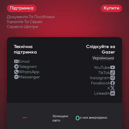
Підтримка
Купити
Документи Та Посібники
Гарантія Та Сервіс
Сервісні Центри
Технічна
Слідкуйте за
підтримка
Gazer
Українська
Email
Telegram
YouTube
WhatsApp
TikTok
Messenger
Instagram
Facebook
X
LinkedIn
—
Захищені
0
з них викрадено
авто