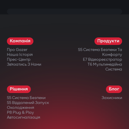
Компанія
Продукти
Про Gazer
S5 Система Безпеки Та
Наша Історія
Комфорту
Прес-Центр
E7 Відеореєстратор
Зв’язатись З Нами
T6 Мультимедійна
Система
Рішення
Блог
S5 Система Безпеки
Захисники
S5 Віддалений Запуск
Охолодження
P8 Plug & Play
Автосигналізація