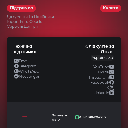
Підтримка
Купити
Документи Та Посібники
Гарантія Та Сервіс
Сервісні Центри
Технічна
Слідкуйте за
підтримка
Gazer
Українська
Email
Telegram
YouTube
WhatsApp
TikTok
Messenger
Instagram
Facebook
X
LinkedIn
—
Захищені
0
з них викрадено
авто