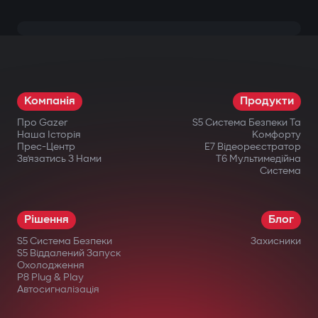
Компанія
Продукти
Про Gazer
S5 Система Безпеки Та
Наша Історія
Комфорту
Прес-Центр
E7 Відеореєстратор
Зв’язатись З Нами
T6 Мультимедійна
Система
Рішення
Блог
S5 Система Безпеки
Захисники
S5 Віддалений Запуск
Охолодження
P8 Plug & Play
Автосигналізація