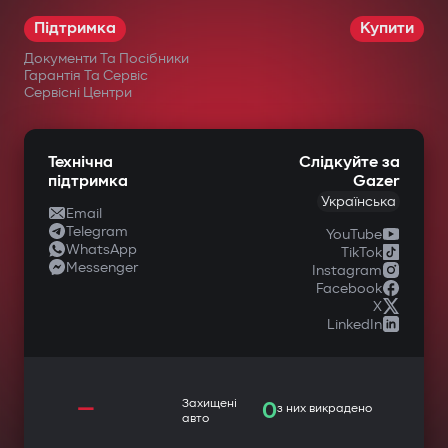
Підтримка
Купити
Документи Та Посібники
Гарантія Та Сервіс
Сервісні Центри
Технічна
Слідкуйте за
підтримка
Gazer
Українська
Email
Telegram
YouTube
WhatsApp
TikTok
Messenger
Instagram
Facebook
X
LinkedIn
—
Захищені
0
з них викрадено
авто