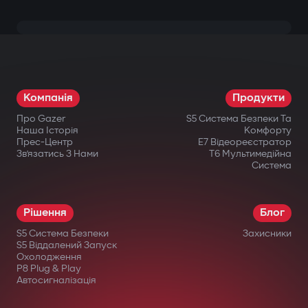
Компанія
Продукти
Про Gazer
S5 Система Безпеки Та
Наша Історія
Комфорту
Прес-Центр
E7 Відеореєстратор
Зв’язатись З Нами
T6 Мультимедійна
Система
Рішення
Блог
S5 Система Безпеки
Захисники
S5 Віддалений Запуск
Охолодження
P8 Plug & Play
Автосигналізація