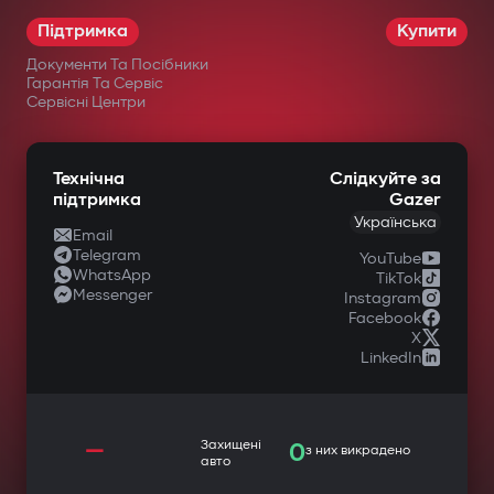
Підтримка
Купити
Документи Та Посібники
Гарантія Та Сервіс
Сервісні Центри
Технічна
Слідкуйте за
підтримка
Gazer
Українська
Email
Telegram
YouTube
WhatsApp
TikTok
Messenger
Instagram
Facebook
X
LinkedIn
—
Захищені
0
з них викрадено
авто