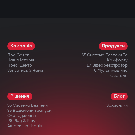
Компанія
Продукти
Про Gazer
S5 Система Безпеки Та
Наша Історія
Комфорту
Прес-Центр
E7 Відеореєстратор
Зв’язатись З Нами
T6 Мультимедійна
Система
Рішення
Блог
S5 Система Безпеки
Захисники
S5 Віддалений Запуск
Охолодження
P8 Plug & Play
Автосигналізація