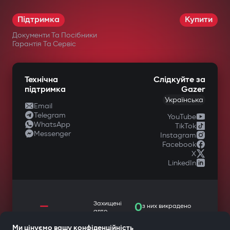
Підтримка
Купити
Документи Та Посібники
Гарантія Та Сервіс
Технічна
Слідкуйте за
підтримка
Gazer
Українська
Email
Telegram
YouTube
WhatsApp
TikTok
Messenger
Instagram
Facebook
X
LinkedIn
—
Захищені
0
з них викрадено
авто
Ми цінуємо вашу конфіденційність