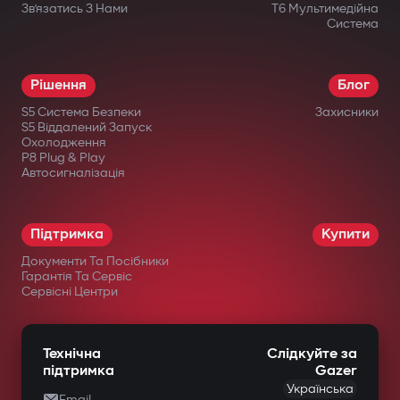
Зв’язатись З Нами
T6 Мультимедійна
Система
Рішення
Блог
S5 Система Безпеки
Захисники
S5 Віддалений Запуск
Охолодження
P8 Plug & Play
Автосигналізація
Підтримка
Купити
Документи Та Посібники
Гарантія Та Сервіс
Сервісні Центри
Технічна
Слідкуйте за
підтримка
Gazer
Українська
Email