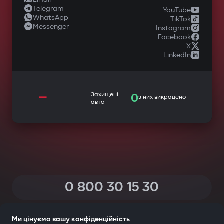
Telegram
YouTube
WhatsApp
TikTok
Messenger
Instagram
Facebook
X
LinkedIn
—
Захищені
0
з них викрадено
авто
0 800 30 15 30
(Дзвінки по Україні зі всіх телефонів — безкоштовні)
Ми цінуємо вашу конфіденційність