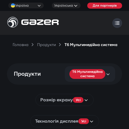
Україна
Українська
Для партнерів
Головна
Продукти
T6 Мультимедійна система
T6 Мультимедійна
Продукти
система
Розмір екрану
Усі
Технологія дисплея
Усі