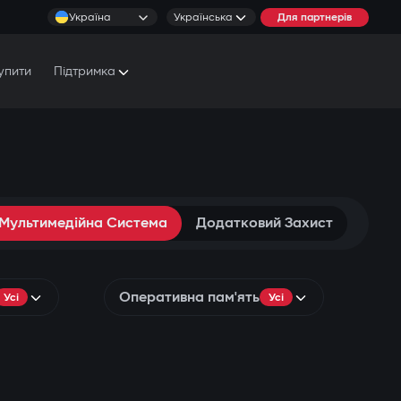
Україна
Українська
Для партнерів
упити
Підтримка
Документи та Посібники
Умови обслуговування
Сервісні центри
 Мультимедійна Система
Додатковий Захист
Оперативна пам'ять
Усі
Усі