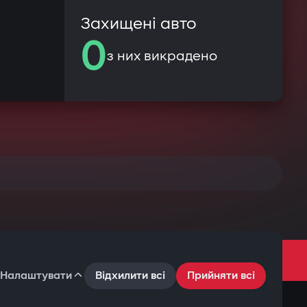
Захищені авто
0
з них викрадено
Налаштувати
Відхилити всі
Прийняти всі
Умови користування
Політика конфіденційності
Файли cookie