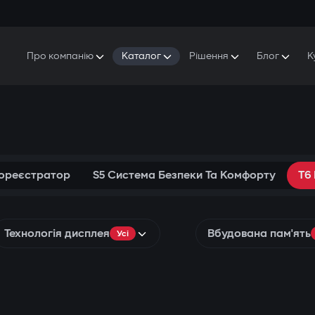
Про компанію
Каталог
Рішення
Блог
К
Про Gazer
S5 Система безпеки та комфорту
S5 Система безпеки
Захисники
Наша історія
E7 Відеореєстратор
S5 Віддалений запуск охолодження
Прес-центр
T6 Мультимедійна система
P8 Plug & Play Автосигналізація
Контакти
еореєстратор
S5 Система Безпеки Та Комфорту
T6
Технологія дисплея
Вбудована пам'ять
Усі