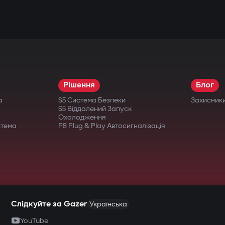
Рішення
Блог
а
S5 Система Безпеки
Захисник
S5 Віддалений Запуск
Охолодження
стема
P8 Plug & Play Автосигналізація
Слідкуйте за Gazer
Українська
YouTube