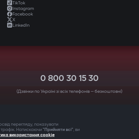
TikTok
Instagram
Facebook
X
LinkedIn
0 800 30 15 30
(Дзвінки по Україні зі всіх телефонів — безкоштовні)
ТВОЯ БЕЗПЕКА ПЕРЕДУСІМ
свід перегляду, показувати
 трафік. Натискаючи
"Прийняти всі"
, ви
тика використання cookie