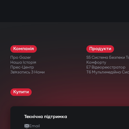
Компанія
Продукти
Про Gazer
S5 Система Безпеки Т
Наша Історія
Комфорту
Прес-Центр
E7 Відеореєстратор
Зв’язатись З Нами
T6 Мультимедійна Си
Купити
Технічна підтримка
Email