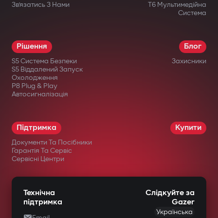
Зв’язатись З Нами
T6 Мультимедійна
Система
Рішення
Блог
S5 Система Безпеки
Захисники
S5 Віддалений Запуск
Охолодження
P8 Plug & Play
Автосигналізація
Підтримка
Купити
Документи Та Посібники
Гарантія Та Сервіс
Сервісні Центри
Технічна
Слідкуйте за
підтримка
Gazer
Українська
Email