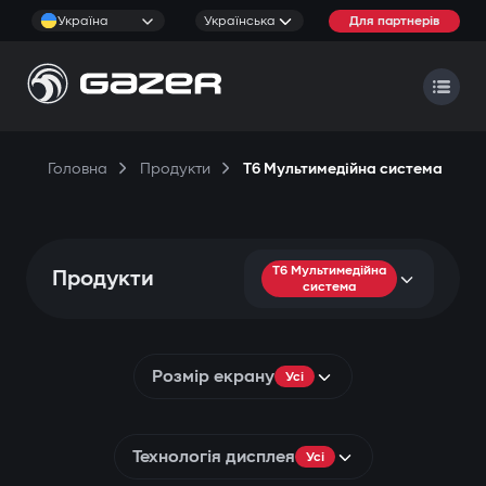
Україна
Українська
Для партнерів
Головна
Продукти
T6 Мультимедійна система
T6 Мультимедійна
Продукти
система
Розмір екрану
Усі
Технологія дисплея
Усі