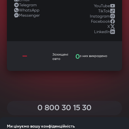
Telegram
YouTube
WhatsApp
TikTok
Messenger
Instagram
Facebook
X
LinkedIn
—
Захищені
0
з них викрадено
авто
0 800 30 15 30
(Дзвінки по Україні зі всіх телефонів — безкоштовні)
Ми цінуємо вашу конфіденційність