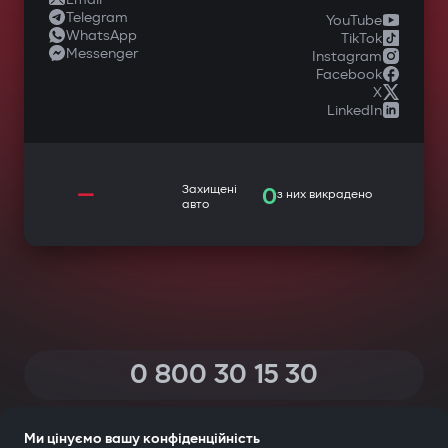
Telegram
YouTube
WhatsApp
TikTok
Messenger
Instagram
Facebook
X
LinkedIn
—
Захищені
0
з них викрадено
авто
0 800 30 15 30
(Дзвінки по Україні зі всіх телефонів — безкоштовні)
Ми цінуємо вашу конфіденційність