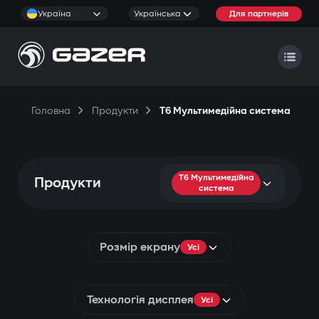
Україна
Українська
Для партнерів
Головна
Продукти
T6 Мультимедійна система
T6 Мультимедійна
Продукти
система
Розмір екрану
Усі
Технологія дисплея
Усі