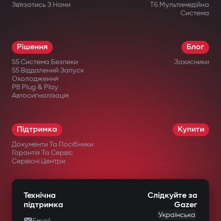
Зв’язатись З Нами
T6 Мультимедійна
Система
Рішення
Блог
S5 Система Безпеки
Захисники
S5 Віддалений Запуск
Охолодження
P8 Plug & Play
Автосигналізація
Підтримка
Купити
Документи Та Посібники
Гарантія Та Сервіс
Сервісні Центри
Технічна
Слідкуйте за
підтримка
Gazer
Українська
Email