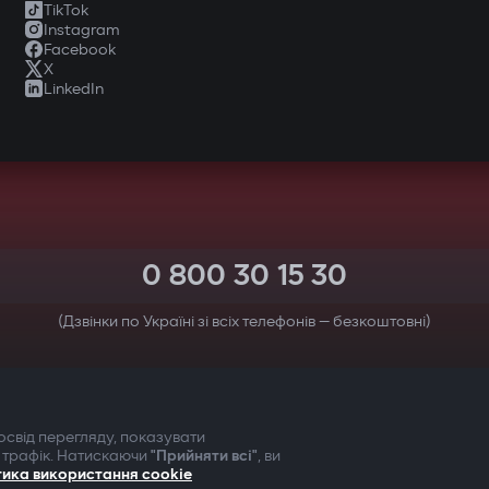
TikTok
Instagram
Facebook
X
LinkedIn
0 800 30 15 30
(Дзвінки по Україні зі всіх телефонів — безкоштовні)
ТВОЯ БЕЗПЕКА ПЕРЕДУСІМ
свід перегляду, показувати
 трафік. Натискаючи
"Прийняти всі"
, ви
тика використання cookie