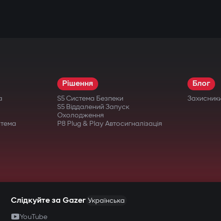
Рішення
Блог
а
S5 Система Безпеки
Захисник
S5 Віддалений Запуск
Охолодження
стема
P8 Plug & Play Автосигналізація
Слідкуйте за Gazer
Українська
YouTube