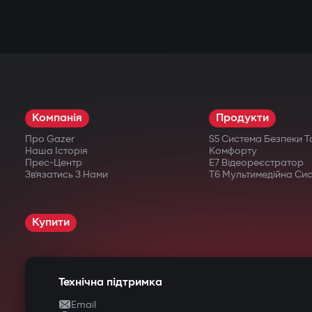
Компанія
Продукти
Про Gazer
S5 Система Безпеки Т
Наша Історія
Комфорту
Прес-Центр
E7 Відеореєстратор
Зв’язатись З Нами
T6 Мультимедійна Си
Купити
Технічна підтримка
Email