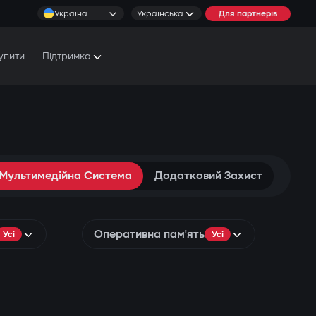
Україна
Українська
Для партнерів
упити
Підтримка
Документи та Посібники
Умови обслуговування
Сервісні центри
 Мультимедійна Система
Додатковий Захист
Оперативна пам'ять
Усі
Усі