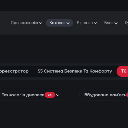
Про компанію
Каталог
Рішення
Блог
К
Про Gazer
S5 Система безпеки та комфорту
S5 Система безпеки
Захисники
Наша історія
E7 Відеореєстратор
S5 Віддалений запуск охолодження
Прес-центр
T6 Мультимедійна система
P8 Plug & Play Автосигналізація
Контакти
еореєстратор
S5 Система Безпеки Та Комфорту
T6
Технологія дисплея
Вбудована пам'ять
Усі