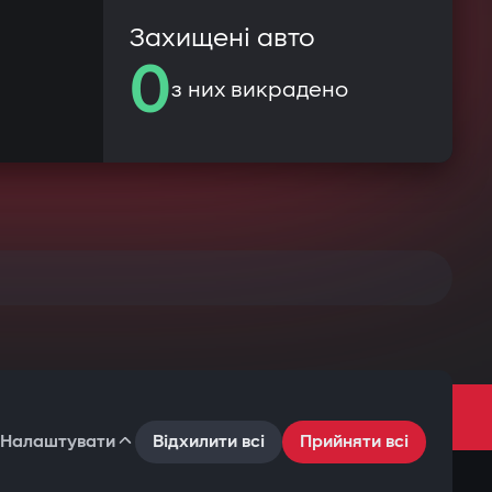
Захищені авто
0
з них викрадено
Налаштувати
Відхилити всі
Прийняти всі
Умови користування
Політика конфіденційності
Файли cookie