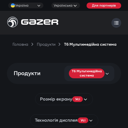
Україна
Українська
Для партнерів
Головна
Продукти
T6 Мультимедійна система
T6 Мультимедійна
Продукти
система
Розмір екрану
Усі
Технологія дисплея
Усі