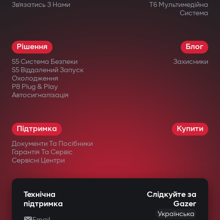
Зв’язатись З Нами
T6 Мультимедійна
Система
Рішення
Блог
S5 Система Безпеки
Захисники
S5 Віддалений Запуск
Охолодження
P8 Plug & Play
Автосигналізація
Підтримка
Купити
Документи Та Посібники
Гарантія Та Сервіс
Сервісні Центри
Технічна
Слідкуйте за
підтримка
Gazer
Українська
Email