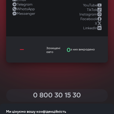
Telegram
YouTube
WhatsApp
TikTok
Messenger
Instagram
Facebook
X
LinkedIn
—
Захищені
0
з них викрадено
авто
0 800 30 15 30
(Дзвінки по Україні зі всіх телефонів — безкоштовні)
Ми цінуємо вашу конфіденційність