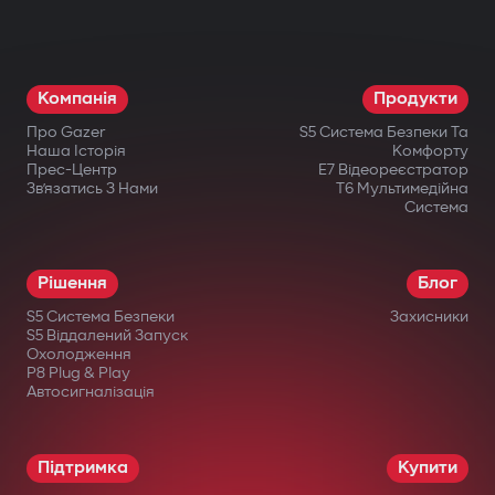
різні компоненти: двигун, коробку
передач, запалювання або паливну
систему. Навіть при фізичному втручанні
Компанія
Продукти
запуск неможливий.
Про Gazer
S5 Система Безпеки Та
Бездротове реле та підкапотний
Наша Історія
Комфорту
Прес-Центр
E7 Відеореєстратор
модуль блокування
Зв’язатись З Нами
T6 Мультимедійна
Система
Приховано встановлене бездротове
реле важко знайти або відключити.
Рішення
Блог
Додатковий підкапотний модуль блокує
S5 Система Безпеки
Захисники
запуск двигуна навіть при пошкодженні
S5 Віддалений Запуск
Охолодження
центрального блоку.
P8 Plug & Play
Автосигналізація
Інтелектуальний дистанційний
автозапуск
Підтримка
Купити
Запуск двигуна через застосунок Gazer