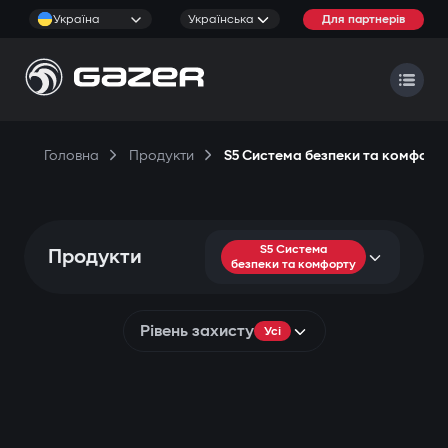
Україна
Українська
Для партнерів
Головна
Продукти
S5 Система безпеки та комфорт
S5 Система
Продукти
безпеки та комфорту
Рівень захисту
Усі