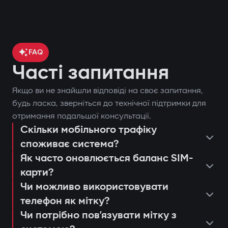
FAQ
Часті запитання
Якщо ви не знайшли відповіді на своє запитання,
контроль місцезнаходження
будь ласка, зверніться до технічної підтримки для
отримання подальшої консультації.
автомобіля через GPS;
Скільки мобільного трафіку
поставити чи зняти автомобіль з
блокування двигуна при спробі
споживає система?
охорони;
несанкціонованого запуску;
Як часто оновлюється баланс SIM-
запустити двигун дистанційно;
сповіщення через застосунок Gazer
карти?
переглянути останні спрацьовування
Захист від «електронної вудки»
Car;
Чи можливо використовувати
або дії системи;
телефон як мітку?
Використання цифрової мітки з
дистанційний автозапуск двигуна;
консультація та підбір оптимальної
налаштувати push-сповіщення та
Чи потрібно повʼязувати мітку з
шифруванням AES128, яку неможливо
ведення журналу подій та спроб