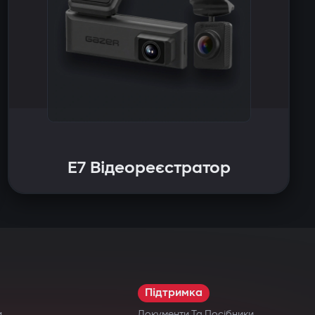
E7 Відеореєстратор
Підтримка
и
Документи Та Посібники