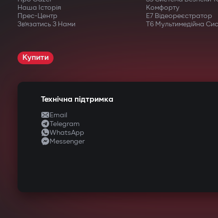
Наша Історія
Комфорту
Прес-Центр
E7 Відеореєстратор
Зв’язатись З Нами
T6 Мультимедійна Си
Купити
Технічна підтримка
Email
Telegram
WhatsApp
Messenger