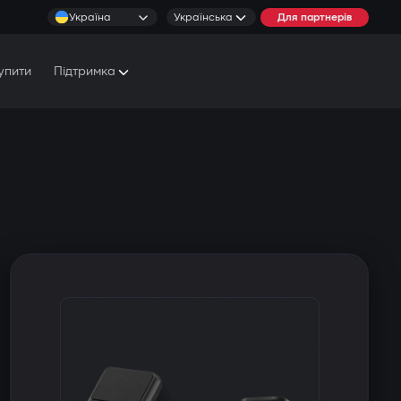
Україна
Українська
Для партнерів
упити
Підтримка
Документи та Посібники
Умови обслуговування
Сервісні центри