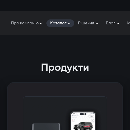
Про компанію
Каталог
Рішення
Блог
К
Про Gazer
S5 Система безпеки та комфорту
S5 Система безпеки
Захисники
Наша історія
E7 Відеореєстратор
S5 Віддалений запуск охолодження
Прес-центр
T6 Мультимедійна система
P8 Plug & Play Автосигналізація
Продукти
Контакти