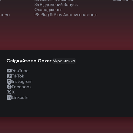
S5 Віддалений Запуск
Охолодження
стема
P8 Plug & Play Автосигналізація
Слідкуйте за Gazer
Українська
YouTube
TikTok
Instagram
Facebook
X
LinkedIn