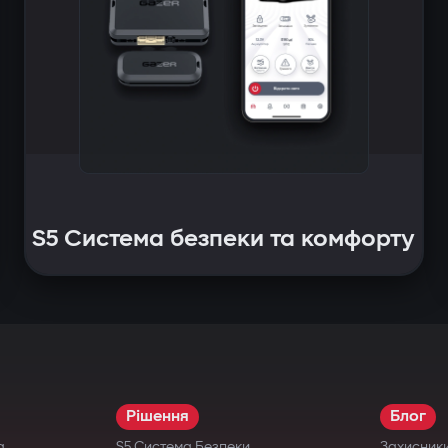
S5 Система безпеки та комфорту
Рішення
Блог
а
S5 Система Безпеки
Захисник