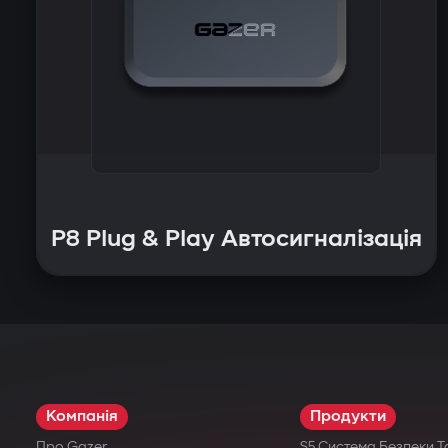
P8 Plug & Play Автосигналізація
Компанія
Продукти
Про Gazer
S5 Система Безпеки Т