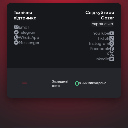
Технічна
Слідкуйте за
підтримка
Gazer
Українська
Email
Telegram
YouTube
WhatsApp
TikTok
Messenger
Instagram
Facebook
X
LinkedIn
—
Захищені
0
з них викрадено
авто