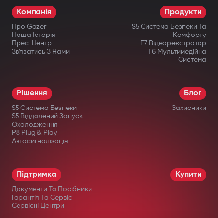
Компанія
Продукти
Про Gazer
S5 Система Безпеки Та
Наша Історія
Комфорту
Прес-Центр
E7 Відеореєстратор
Зв’язатись З Нами
T6 Мультимедійна
Система
Рішення
Блог
S5 Система Безпеки
Захисники
S5 Віддалений Запуск
Охолодження
P8 Plug & Play
Автосигналізація
Підтримка
Купити
Документи Та Посібники
Гарантія Та Сервіс
Сервісні Центри