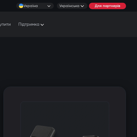
Україна
Українська
Для партнерів
упити
Підтримка
Документи та Посібники
Умови обслуговування
Сервісні центри