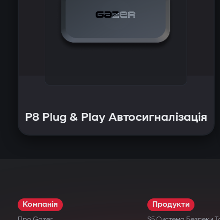
P8 Plug & Play Автосигналізація
Компанія
Продукти
Про Gazer
S5 Система Безпеки Т