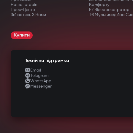
Наша Історія
Комфорту
Прес-Центр
E7 Відеореєстратор
Зв’язатись З Нами
T6 Мультимедійна Си
Купити
Технічна підтримка
Email
Telegram
WhatsApp
Messenger