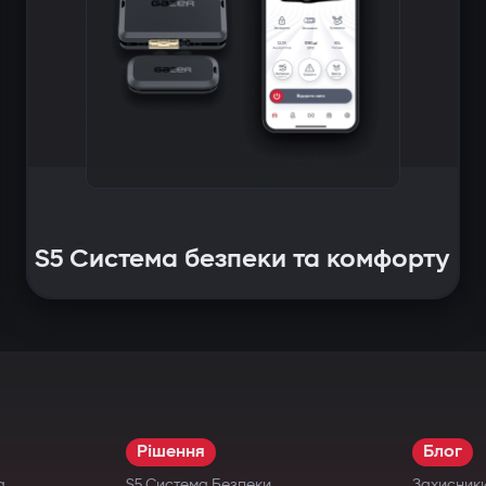
S5 Система безпеки та комфорту
Рішення
Блог
а
S5 Система Безпеки
Захисник