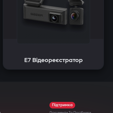
E7 Відеореєстратор
Підтримка
и
Документи Та Посібники