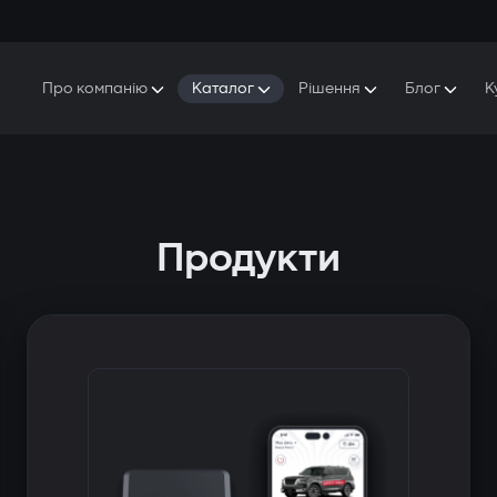
Про компанію
Каталог
Рішення
Блог
К
Про Gazer
S5 Система безпеки та комфорту
S5 Система безпеки
Захисники
Наша історія
E7 Відеореєстратор
S5 Віддалений запуск охолодження
Прес-центр
T6 Мультимедійна система
P8 Plug & Play Автосигналізація
Продукти
Контакти