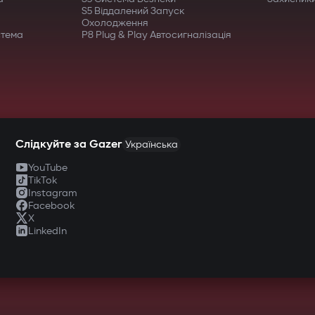
S5 Віддалений Запуск
Охолодження
стема
P8 Plug & Play Автосигналізація
Слідкуйте за Gazer
Українська
YouTube
TikTok
Instagram
Facebook
X
LinkedIn