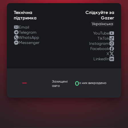
Технічна
Слідкуйте за
підтримка
Gazer
Українська
Email
Telegram
YouTube
WhatsApp
TikTok
Messenger
Instagram
Facebook
X
LinkedIn
—
Захищені
0
з них викрадено
авто