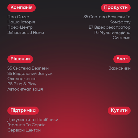
Компанія
Продукти
Про Gazer
S5 Система Безпеки Та
Наша Історія
Комфорту
Прес-Центр
E7 Відеореєстратор
Зв’язатись З Нами
T6 Мультимедійна
Система
Рішення
Блог
S5 Система Безпеки
Захисники
S5 Віддалений Запуск
Охолодження
P8 Plug & Play
Автосигналізація
Підтримка
Купити
Документи Та Посібники
Гарантія Та Сервіс
Сервісні Центри