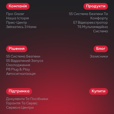
Компанія
Продукти
Про Gazer
S5 Система Безпеки Та
Наша Історія
Комфорту
Прес-Центр
E7 Відеореєстратор
Зв’язатись З Нами
T6 Мультимедійна
Система
Рішення
Блог
S5 Система Безпеки
Захисники
S5 Віддалений Запуск
Охолодження
P8 Plug & Play
Автосигналізація
Підтримка
Купити
Документи Та Посібники
Гарантія Та Сервіс
Сервісні Центри