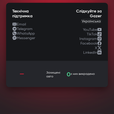
Технічна
Слідкуйте за
підтримка
Gazer
Українська
Email
Telegram
YouTube
WhatsApp
TikTok
Messenger
Instagram
Facebook
X
LinkedIn
—
Захищені
0
з них викрадено
авто