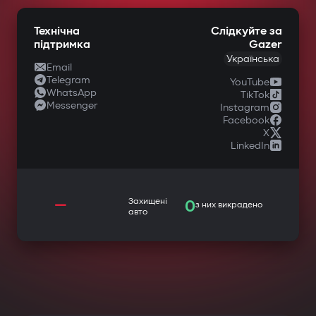
Технічна
Слідкуйте за
підтримка
Gazer
Українська
Email
Telegram
YouTube
WhatsApp
TikTok
Messenger
Instagram
Facebook
X
LinkedIn
—
Захищені
0
з них викрадено
авто