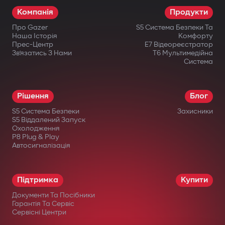
Компанія
Продукти
Про Gazer
S5 Система Безпеки Та
Наша Історія
Комфорту
Прес-Центр
E7 Відеореєстратор
Зв’язатись З Нами
T6 Мультимедійна
Система
Рішення
Блог
S5 Система Безпеки
Захисники
S5 Віддалений Запуск
Охолодження
P8 Plug & Play
Автосигналізація
Підтримка
Купити
Документи Та Посібники
Гарантія Та Сервіс
Сервісні Центри