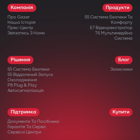
Компанія
Продукти
Про Gazer
S5 Система Безпеки Та
Наша Історія
Комфорту
Прес-Центр
E7 Відеореєстратор
Зв’язатись З Нами
T6 Мультимедійна
Система
Рішення
Блог
S5 Система Безпеки
Захисники
S5 Віддалений Запуск
Охолодження
P8 Plug & Play
Автосигналізація
Підтримка
Купити
Документи Та Посібники
Гарантія Та Сервіс
Сервісні Центри