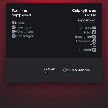
Технічна
Слідкуйте за
підтримка
Gazer
Українська
Email
Telegram
YouTube
WhatsApp
TikTok
Messenger
Instagram
Facebook
X
LinkedIn
—
Захищені
0
з них викрадено
авто