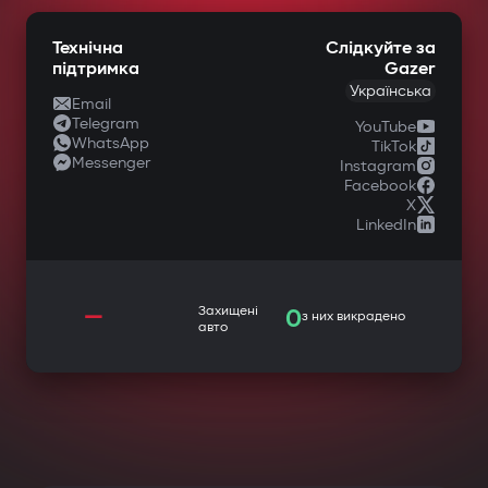
Технічна
Слідкуйте за
підтримка
Gazer
Українська
Email
Telegram
YouTube
WhatsApp
TikTok
Messenger
Instagram
Facebook
X
LinkedIn
—
Захищені
0
з них викрадено
авто