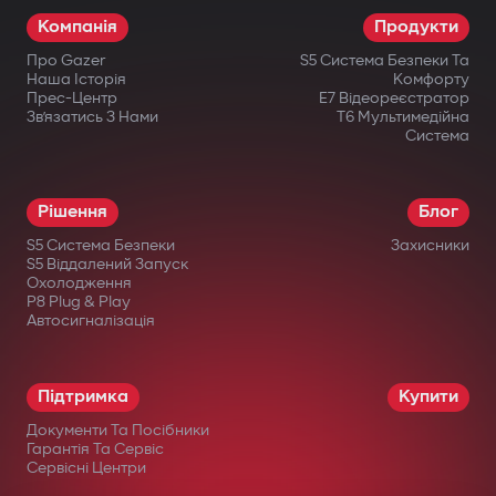
Компанія
Продукти
Про Gazer
S5 Система Безпеки Та
Наша Історія
Комфорту
Прес-Центр
E7 Відеореєстратор
Зв’язатись З Нами
T6 Мультимедійна
Система
Рішення
Блог
S5 Система Безпеки
Захисники
S5 Віддалений Запуск
Охолодження
P8 Plug & Play
Автосигналізація
Підтримка
Купити
Документи Та Посібники
Гарантія Та Сервіс
Сервісні Центри