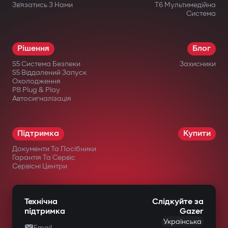
Зв’язатись З Нами
T6 Мультимедійна
Система
Рішення
Блог
S5 Система Безпеки
Захисники
S5 Віддалений Запуск
Охолодження
P8 Plug & Play
Автосигналізація
Підтримка
Купити
Документи Та Посібники
Гарантія Та Сервіс
Сервісні Центри
Технічна
Слідкуйте за
підтримка
Gazer
Українська
Email