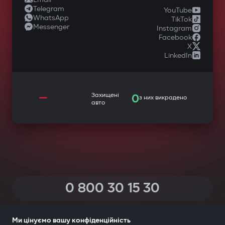
Telegram
YouTube
WhatsApp
TikTok
Messenger
Instagram
Facebook
X
LinkedIn
—
Захищені
0
з них викрадено
авто
0 800 30 15 30
(Дзвінки по Україні зі всіх телефонів — безкоштовні)
Ми цінуємо вашу конфіденційність