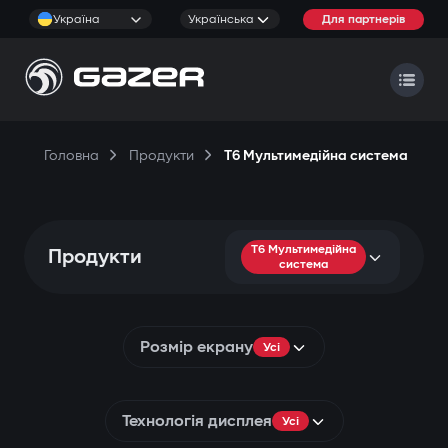
Україна
Українська
Для партнерів
Головна
Продукти
T6 Мультимедійна система
T6 Мультимедійна
Продукти
система
Розмір екрану
Усі
Технологія дисплея
Усі