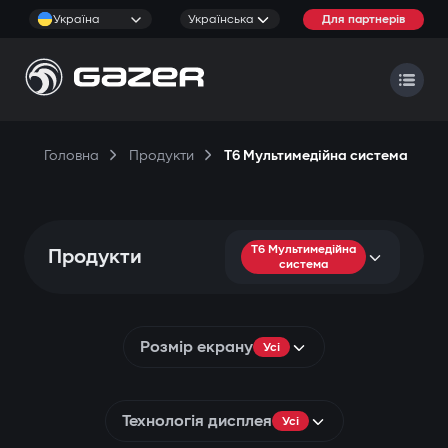
Україна
Українська
Для партнерів
Головна
Продукти
T6 Мультимедійна система
T6 Мультимедійна
Продукти
система
Розмір екрану
Усі
Технологія дисплея
Усі