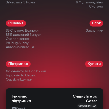
Зв’язатись З Нами
T6 Мультимедійна
Система
Рішення
Блог
S5 Система Безпеки
Захисники
S5 Віддалений Запуск
Охолодження
P8 Plug & Play
Автосигналізація
Підтримка
Купити
Документи Та Посібники
Гарантія Та Сервіс
Сервісні Центри
Технічна
Слідкуйте за
підтримка
Gazer
Українська
Email