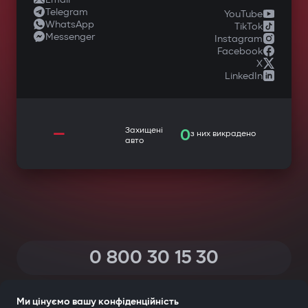
Telegram
YouTube
WhatsApp
TikTok
Messenger
Instagram
Facebook
X
LinkedIn
—
Захищені
0
з них викрадено
авто
0 800 30 15 30
(Дзвінки по Україні зі всіх телефонів — безкоштовні)
Ми цінуємо вашу конфіденційність