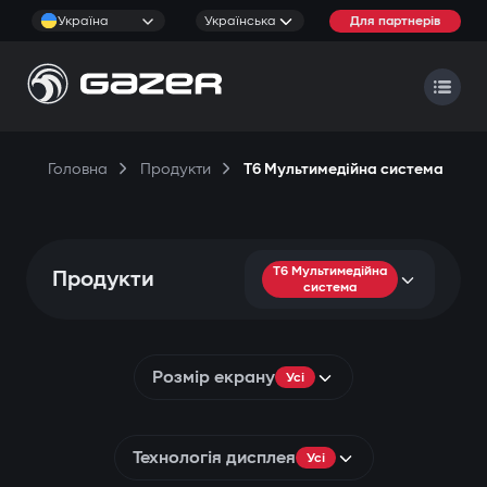
Україна
Українська
Для партнерів
Головна
Продукти
T6 Мультимедійна система
T6 Мультимедійна
Продукти
система
Розмір екрану
Усі
Технологія дисплея
Усі