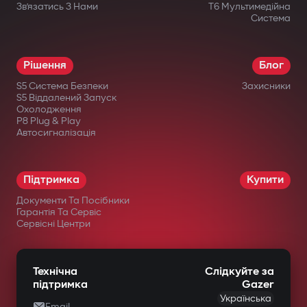
Зв’язатись З Нами
T6 Мультимедійна
Система
Рішення
Блог
S5 Система Безпеки
Захисники
S5 Віддалений Запуск
Охолодження
P8 Plug & Play
Автосигналізація
Підтримка
Купити
Документи Та Посібники
Гарантія Та Сервіс
Сервісні Центри
Технічна
Слідкуйте за
підтримка
Gazer
Українська
Email