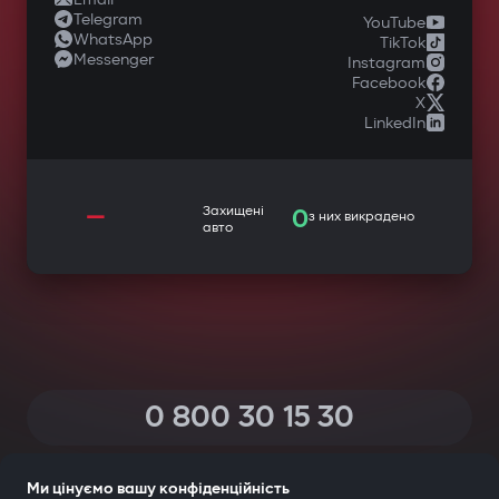
Telegram
YouTube
WhatsApp
TikTok
Messenger
Instagram
Facebook
X
LinkedIn
—
Захищені
0
з них викрадено
авто
0 800 30 15 30
(Дзвінки по Україні зі всіх телефонів — безкоштовні)
Ми цінуємо вашу конфіденційність