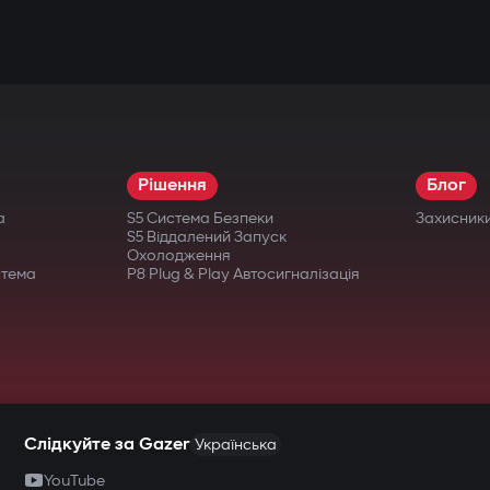
Рішення
Блог
а
S5 Система Безпеки
Захисник
S5 Віддалений Запуск
Охолодження
стема
P8 Plug & Play Автосигналізація
Слідкуйте за Gazer
Українська
YouTube