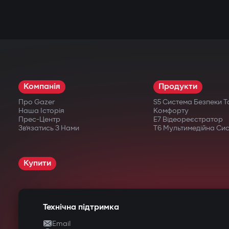
Компанія
Продукти
Про Gazer
S5 Система Безпеки Т
Наша Історія
Комфорту
Прес-Центр
E7 Відеореєстратор
Зв’язатись З Нами
T6 Мультимедійна Си
Купити
Технічна підтримка
Email