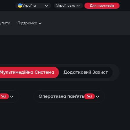
Україна
Українська
Для партнерів
упити
Підтримка
Документи та Посібники
Умови обслуговування
Сервісні центри
 Мультимедійна Система
Додатковий Захист
Оперативна пам'ять
Усі
Усі