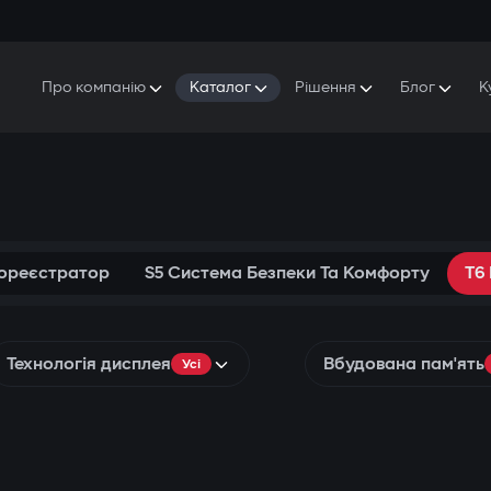
Про компанію
Каталог
Рішення
Блог
К
Про Gazer
S5 Система безпеки та комфорту
S5 Система безпеки
Захисники
Наша історія
E7 Відеореєстратор
S5 Віддалений запуск охолодження
Прес-центр
T6 Мультимедійна система
P8 Plug & Play Автосигналізація
Контакти
еореєстратор
S5 Система Безпеки Та Комфорту
T6
Технологія дисплея
Вбудована пам'ять
Усі