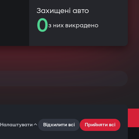
Захищені авто
0
з них викрадено
Налаштувати
Відхилити всі
Прийняти всі
Умови користування
Політика конфіденційності
Файли cookie