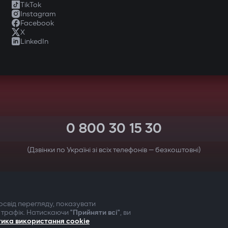
TikTok
Instagram
Facebook
X
LinkedIn
0 800 30 15 30
(Дзвінки по Україні зі всіх телефонів — безкоштовні)
ТВОЯ БЕЗПЕКА ПЕРЕДУСІМ
свід перегляду, показувати
 трафік. Натискаючи
"Прийняти всі"
, ви
тика використання cookie