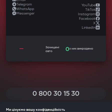
Telegram
YouTube
WhatsApp
TikTok
Messenger
Instagram
Facebook
X
LinkedIn
—
Захищені
0
з них викрадено
авто
0 800 30 15 30
(Дзвінки по Україні зі всіх телефонів — безкоштовні)
Ми цінуємо вашу конфіденційність