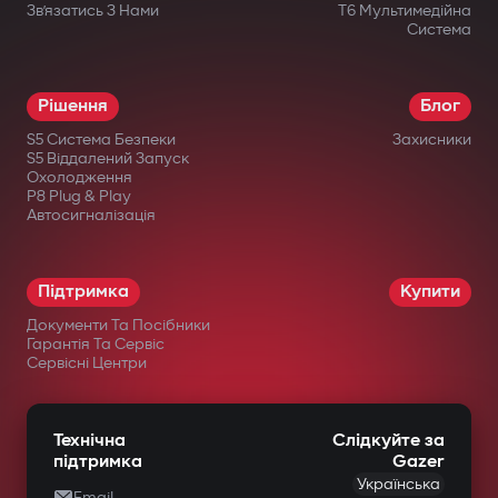
Зв’язатись З Нами
T6 Мультимедійна
Система
Рішення
Блог
S5 Система Безпеки
Захисники
S5 Віддалений Запуск
Охолодження
P8 Plug & Play
Автосигналізація
Підтримка
Купити
Документи Та Посібники
Гарантія Та Сервіс
Сервісні Центри
Технічна
Слідкуйте за
підтримка
Gazer
Українська
Email