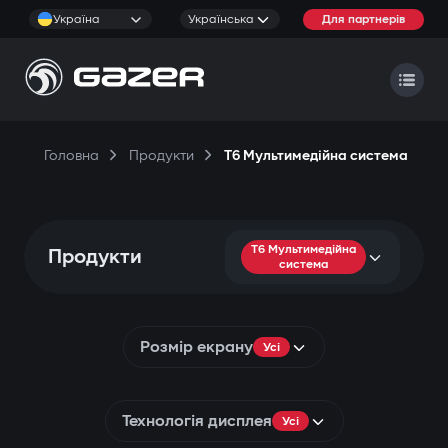
Україна
Українська
Для партнерів
Головна
Продукти
T6 Мультимедійна система
T6 Мультимедійна
Продукти
система
Розмір екрану
Усі
Технологія дисплея
Усі