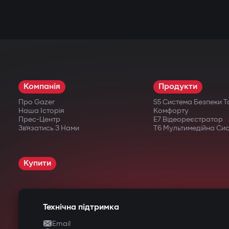
Компанія
Продукти
Про Gazer
S5 Система Безпеки Т
Наша Історія
Комфорту
Прес-Центр
E7 Відеореєстратор
Зв’язатись З Нами
T6 Мультимедійна Си
Купити
Технічна підтримка
Email