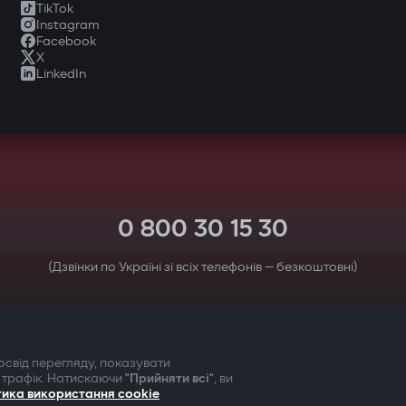
TikTok
Instagram
Facebook
X
LinkedIn
0 800 30 15 30
(Дзвінки по Україні зі всіх телефонів — безкоштовні)
ТВОЯ БЕЗПЕКА ПЕРЕДУСІМ
свід перегляду, показувати
 трафік. Натискаючи
"Прийняти всі"
, ви
тика використання cookie