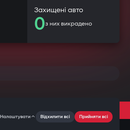
Захищені авто
0
з них викрадено
Налаштувати
Відхилити всі
Прийняти всі
Умови користування
Політика конфіденційності
Файли cookie