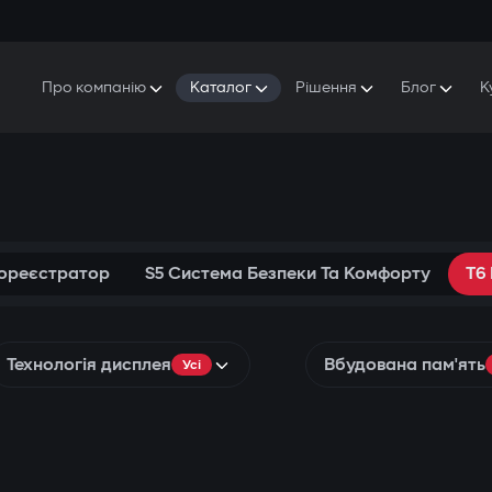
Про компанію
Каталог
Рішення
Блог
К
Про Gazer
S5 Система безпеки та комфорту
S5 Система безпеки
Захисники
Наша історія
E7 Відеореєстратор
S5 Віддалений запуск охолодження
Прес-центр
T6 Мультимедійна система
P8 Plug & Play Автосигналізація
Контакти
еореєстратор
S5 Система Безпеки Та Комфорту
T6
Технологія дисплея
Вбудована пам'ять
Усі