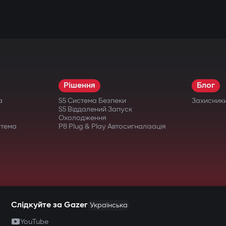
Рішення
Блог
а
S5 Система Безпеки
Захисник
S5 Віддалений Запуск
Охолодження
стема
P8 Plug & Play Автосигналізація
Слідкуйте за Gazer
Українська
YouTube