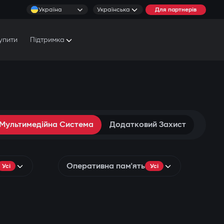
Україна
Українська
Для партнерів
упити
Підтримка
Документи та Посібники
Умови обслуговування
Сервісні центри
 Мультимедійна Система
Додатковий Захист
Оперативна пам'ять
Усі
Усі