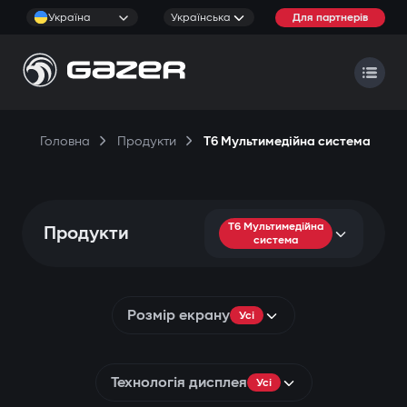
Україна
Українська
Для партнерів
Головна
Продукти
T6 Мультимедійна система
T6 Мультимедійна
Продукти
система
Розмір екрану
Усі
Технологія дисплея
Усі