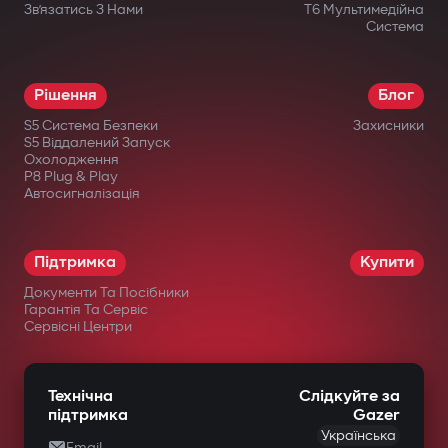
Зв’язатись З Нами
T6 Мультимедійна
Система
Рішення
Блог
S5 Система Безпеки
Захисники
S5 Віддалений Запуск
Охолодження
P8 Plug & Play
Автосигналізація
Підтримка
Купити
Документи Та Посібники
Гарантія Та Сервіс
Сервісні Центри
Технічна
Слідкуйте за
підтримка
Gazer
Українська
Email