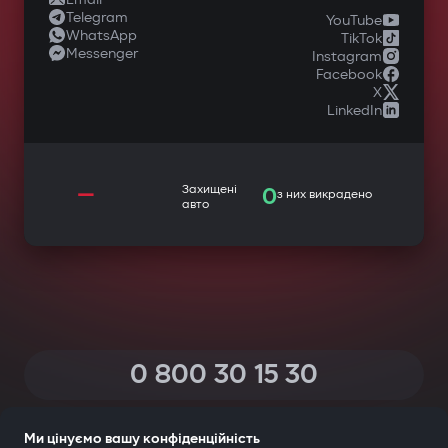
Telegram
YouTube
WhatsApp
TikTok
Messenger
Instagram
Facebook
X
LinkedIn
—
Захищені
0
з них викрадено
авто
0 800 30 15 30
(Дзвінки по Україні зі всіх телефонів — безкоштовні)
Ми цінуємо вашу конфіденційність