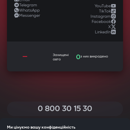
Telegram
YouTube
WhatsApp
TikTok
Messenger
Instagram
Facebook
X
LinkedIn
—
Захищені
0
з них викрадено
авто
0 800 30 15 30
(Дзвінки по Україні зі всіх телефонів — безкоштовні)
Ми цінуємо вашу конфіденційність