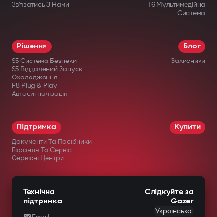
Зв’язатись З Нами
T6 Мультимедійна
Система
Рішення
Блог
S5 Система Безпеки
Захисники
S5 Віддалений Запуск
Охолодження
P8 Plug & Play
Автосигналізація
Підтримка
Купити
Документи Та Посібники
Гарантія Та Сервіс
Сервісні Центри
Технічна
Слідкуйте за
підтримка
Gazer
Українська
Email