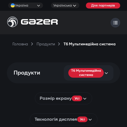
Україна
Українська
Для партнерів
Головна
Продукти
T6 Мультимедійна система
T6 Мультимедійна
Продукти
система
Розмір екрану
Усі
Технологія дисплея
Усі