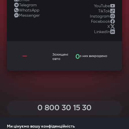
Telegram
YouTube
WhatsApp
TikTok
Messenger
Instagram
Facebook
X
LinkedIn
—
Захищені
0
з них викрадено
авто
0 800 30 15 30
(Дзвінки по Україні зі всіх телефонів — безкоштовні)
Ми цінуємо вашу конфіденційність