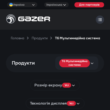
Україна
Українська
Для партнерів
Головна
Продукти
T6 Мультимедійна система
T6 Мультимедійна
Продукти
система
Розмір екрану
Усі
Технологія дисплея
Усі