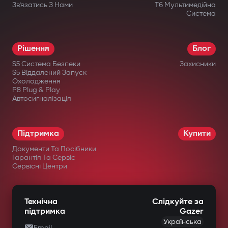
Зв’язатись З Нами
T6 Мультимедійна
Система
Рішення
Блог
S5 Система Безпеки
Захисники
S5 Віддалений Запуск
Охолодження
P8 Plug & Play
Автосигналізація
Підтримка
Купити
Документи Та Посібники
Гарантія Та Сервіс
Сервісні Центри
Технічна
Слідкуйте за
підтримка
Gazer
Українська
Email