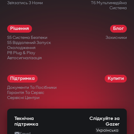
Зв’язатись З Нами
T6 Мультимедійна
Система
Рішення
Блог
S5 Система Безпеки
Захисники
S5 Віддалений Запуск
Охолодження
P8 Plug & Play
Автосигналізація
Підтримка
Купити
Документи Та Посібники
Гарантія Та Сервіс
Сервісні Центри
Технічна
Слідкуйте за
підтримка
Gazer
Українська
Email