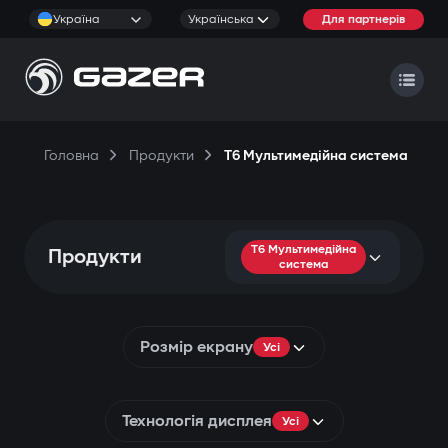
Україна
Українська
Для партнерів
Головна
Продукти
T6 Мультимедійна система
T6 Мультимедійна
Продукти
система
Розмір екрану
Усі
Технологія дисплея
Усі