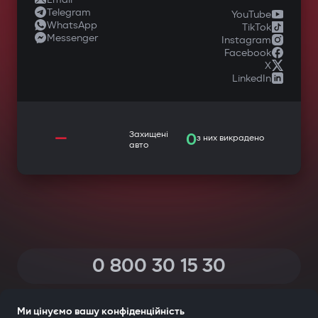
Telegram
YouTube
WhatsApp
TikTok
Messenger
Instagram
Facebook
X
LinkedIn
—
Захищені
0
з них викрадено
авто
0 800 30 15 30
(Дзвінки по Україні зі всіх телефонів — безкоштовні)
Ми цінуємо вашу конфіденційність